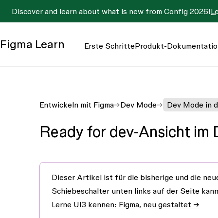
Discover and learn about what is new from Config 2026!
L
Figma
Learn
Erste Schritte
Produkt-Dokumentatio
Entwickeln mit Figma
Dev Mode
Dev Mode in 
Ready for dev-Ansicht im
Dieser Artikel ist für die
bisherige
und die
neu
Schiebeschalter unten links auf der Seite ka
Lerne UI3 kennen: Figma, neu gestaltet →