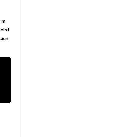
 im
wird
sich