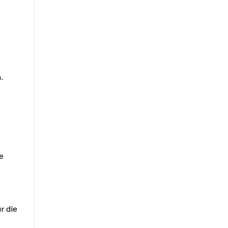
.
e
r die