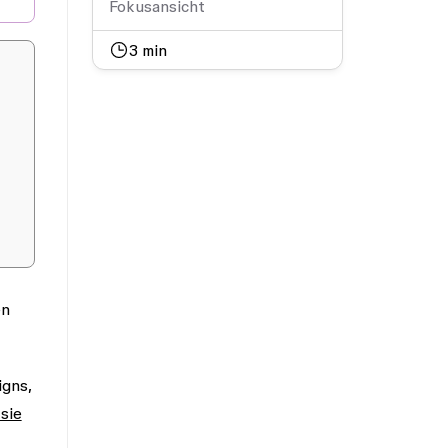
Fokusansicht
3
min
en
igns,
sie