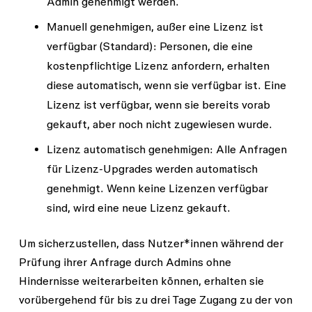
Admin genehmigt werden.
hast, die jedoch noch nicht bezahlt
wurden, wird keine unzugewiesene
Manuell genehmigen, außer eine Lizenz ist
Collab-Lizenz hinzugefügt.
verfügbar
(Standard): Personen, die eine
kostenpflichtige Lizenz anfordern, erhalten
diese automatisch, wenn sie verfügbar ist. Eine
Lizenz ist verfügbar, wenn sie bereits vorab
gekauft, aber noch nicht zugewiesen wurde.
Lizenz automatisch genehmigen
: Alle Anfragen
für Lizenz-Upgrades werden automatisch
genehmigt. Wenn keine Lizenzen verfügbar
sind, wird eine neue Lizenz gekauft.
Um sicherzustellen, dass Nutzer*innen während der
Prüfung ihrer Anfrage durch Admins ohne
Hindernisse weiterarbeiten können, erhalten sie
vorübergehend für bis zu drei Tage Zugang zu der von