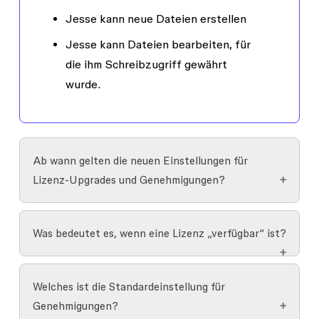
Jesse kann neue Dateien erstellen
Jesse kann Dateien bearbeiten, für
die ihm
Schreibzugriff
gewährt
wurde.
Ab wann gelten die neuen Einstellungen für
Lizenz-Upgrades und Genehmigungen?
Die neuen Lizenz-Upgrade- und
Was bedeutet es, wenn eine Lizenz „verfügbar“ ist?
Genehmigungseinstellungen stehen allen Figma-
Kunden ab dem 11. März 2025 oder kurz danach
Die neue Standard-Einstellung ist:
Manuell
zur Verfügung. Die Abrechnung wird erst bei der
Welches ist die Standardeinstellung für
genehmigen, außer die Lizenz ist verfügbar
.
nächsten Verlängerung deines Abos am oder
Genehmigungen?
nach dem 11. März 2025 angepasst.