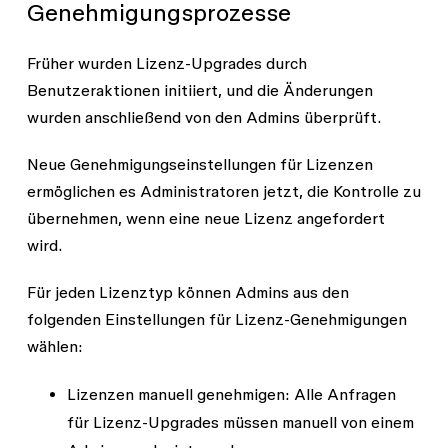
auf FigJam. Acme Inc. erhält eine
Genehmigungsprozesse
beide Produkte beizubehalten.
unzugewiesene Collab-Lizenz und behält
Tori hatte eine Dev Mode-Lizenz und eine
insgesamt drei Lizenzen.
Früher wurden Lizenz-Upgrades durch
FigJam-Lizenz. Sie wurden zur
Dev
-Lizenz
Benutzeraktionen initiiert, und die Änderungen
migriert, um den Zugriff auf beide
wurden anschließend von den Admins überprüft.
Produkte beizubehalten.
Was kann ich mit den ungenutzten Collab-
Neue Genehmigungseinstellungen für Lizenzen
Lizenzen machen? Du hast die Wahl:
ermöglichen es Administratoren jetzt, die Kontrolle zu
Verwende sie und weise sie jemandem zu,
übernehmen, wenn eine neue Lizenz angefordert
der sie braucht.
wird.
Lass sie bei deiner nächsten Abo-
Für jeden Lizenztyp können Admins aus den
Verlängerung entfernen.
folgenden Einstellungen für Lizenz-Genehmigungen
wählen:
Hinweis:
Falls du ein Organization- oder
Lizenzen manuell genehmigen
: Alle Anfragen
Enterprise-Abo hast und FigJam-
für Lizenz-Upgrades müssen manuell von einem
Lizenzen über ein True-up hinzugefügt