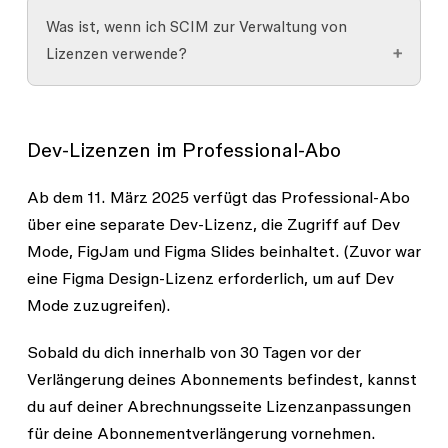
Bei der Migration der Benutzer zu den neuen
vorzunehmen.
Was ist, wenn ich SCIM zur Verwaltung von
Lizenzen von Figma haben wir sichergestellt,
Lizenzen verwende?
dass ihr Produktzugriff unverändert blieb.
Vor dem 11. März
Nach dem 11. März
Bisher brauchte eine Person zwei Lizenzen, um
Wenn du einen Enterprise-Plan nutzt und
2025
2025
sowohl Figma Design als auch FigJam zu nutzen.
Lizenzen über SCIM verwaltest, wird sich dein*e
Dev-Lizenzen im Professional-Abo
Jetzt benötigt sie nur noch eine Full-Lizenz, da
Kundenbetreuer*in mit dir in Verbindung setzen,
Bezahlte Figma
unbeschränkte
diese Lizenz den Zugriff auf beide Produkte
um dir beim Übergang zu helfen. Falls du kein
Ab dem 11. März 2025 verfügt das Professional-Abo
Design-Lizenz
Lizenz
gewährt. Ihre FigJam-Lizenz wird ebenfalls zu
Account-Management hast, wende dich bitte an
über eine separate Dev-Lizenz, die Zugriff auf Dev
einer Collab-Lizenz migriert, bleibt aber
den Support von Figma.
Mode, FigJam und Figma Slides beinhaltet. (Zuvor war
Bezahlte Dev
unzugewiesen und kann von jemand anderem
eine Figma Design-Lizenz erforderlich, um auf Dev
Dev-Lizenz
Mode-Lizenz
genutzt werden.
Mode zuzugreifen).
Das bedeutet: Die Gesamtanzahl deiner
Sobald du dich innerhalb von 30 Tagen vor der
Bezahlte FigJam-
Collab-Lizenz
Lizenzen bleibt vor und nach der Migration
Verlängerung deines Abonnements befindest, kannst
Lizenz
genau gleich.
du auf deiner
Abrechnungsseite
Lizenzanpassungen
für deine Abonnementverlängerung vornehmen.
Kostenlose