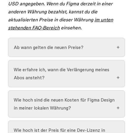
USD angegeben. Wenn du Figma derzeit in einer
anderen Währung bezahlst, kannst du die
aktualisierten Preise in dieser Währung
im unten
stehenden FAQ-Bereich
einsehen.
Ab wann gelten die neuen Preise?
Die neuen Preise treten bei deiner ersten
Wie erfahre ich, wann die Verlängerung meines
Abonnementverlängerung am oder nach dem 11.
Abos ansteht?
März 2025 in Kraft, sofern in deinen Admin-
Einstellungen nichts anderes angegeben ist.
Mit den folgenden Schritten erfährst du, wann
Wie hoch sind die neuen Kosten für Figma Design
Beispiel: Wenn dein jährliches Abo am 15.
dein Jahresabonnement begonnen hat oder
in meiner lokalen Währung?
Oktober 2025 erneuert wird, tritt die
verlängert wurde:
Preisanpassung an diesem Datum in Kraft.
Unten findest du die neuen Preise für eine Full-
Klicke im
Datei-Browser
in der linken
Wie hoch ist der Preis für eine Dev-Lizenz in
Lizenz in den aktuell unterstützten Nicht-USD-
Seitenleiste
auf
Admin
.