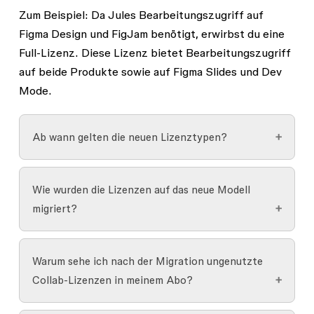
Zum Beispiel: Da Jules Bearbeitungszugriff auf
Figma Design und FigJam benötigt, erwirbst du eine
Full-Lizenz. Diese Lizenz bietet Bearbeitungszugriff
auf beide Produkte sowie auf Figma Slides und Dev
Mode.
Ab wann gelten die neuen Lizenztypen?
Die neue Lizenzstruktur wurde am oder kurz
Wie wurden die Lizenzen auf das neue Modell
nach dem 11. März 2025 für alle Abos
migriert?
eingeführt. Deine Abrechnung wird jedoch erst
bei der nächsten Verlängerung nach dem 11.
Figma hat deine aktuellen Lizenzen auf die
März 2025 angepasst.
Warum sehe ich nach der Migration ungenutzte
neuen Lizenzen migriert. Vor der nächsten
Collab-Lizenzen in meinem Abo?
Verlängerung am oder nach dem 11. März 2025
hast du die Möglichkeit, Anpassungen