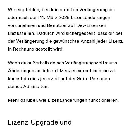
Beispiel:
Lizenzen
Wir empfehlen, bei deiner ersten Verlängerung am
„Betrachter*in“
Acme Inc. hat zwei Designer*innen, Jules
oder nach dem 11. März 2025 Lizenzänderungen
oder „Betrachter*in
und Jesse. Vor der Umstellung hatten sie
Lizenz anzeigen
vorzunehmen und Benutzer auf Dev-Lizenzen
mit
drei Lizenzen:
umzustellen. Dadurch wird sichergestellt, dass dir bei
eingeschränktem
der Verlängerung die gewünschte Anzahl jeder Lizenz
Zugriff“ bei allen
Jules hatte eine bezahlte Design-
in Rechnung gestellt wird.
Produkten
Lizenz.
Wenn du außerhalb deines Verlängerungszeitraums
Jesse hatte eine bezahlte Design-
Änderungen an deinen Lizenzen vornehmen musst,
Lizenz und eine bezahlte FigJam-
Wenn ein Nutzer zuvor mehr als eine bezahlte
kannst du dies jederzeit auf der Seite
Personen
Lizenz hatte, wurde er auf die neue
Lizenz.
deines Admins tun.
Mehrproduktlizenz umgestellt, die ihm dieselbe
Nach der Migration haben Jules und
Funktionalität bietet. Beispiel:
Mehr darüber, wie Lizenzänderungen funktionieren
.
Jesse jeweils eine Full-Lizenz. Jesse
behält mit der neuen Full-Lizenz den
David hatte eine Figma Design-Lizenz und
Zugriff auf Figma Design und FigJam.
eine FigJam-Lizenz. Sie wurden zu einer
Lizenz-Upgrade und
Auch Jules bekommt zusätzlich Zugriff
Full
-Lizenz migriert, um den Zugriff auf