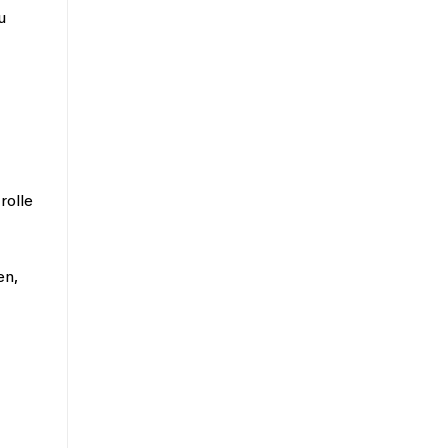
u
rolle
en,