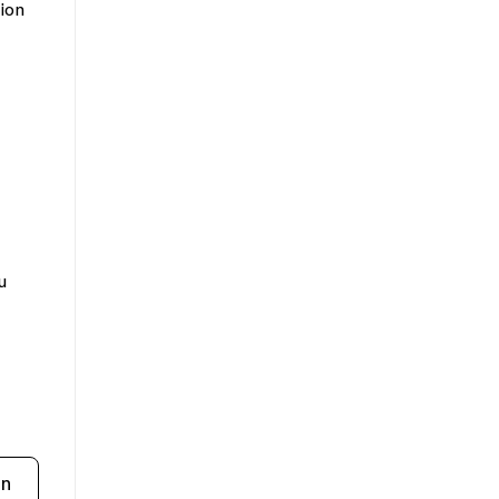
ion
u
in