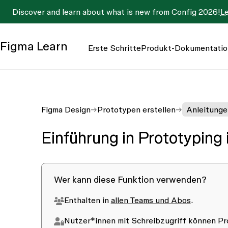
Discover and learn about what is new from Config 2026!
L
Figma
Learn
Erste Schritte
Produkt-Dokumentatio
Figma Design
Prototypen erstellen
Anleitunge
Einführung in Prototyping 
Wer kann diese Funktion verwenden?
Enthalten in
allen Teams und Abos
.
Nutzer*innen mit
Schreibzugriff
können Pro