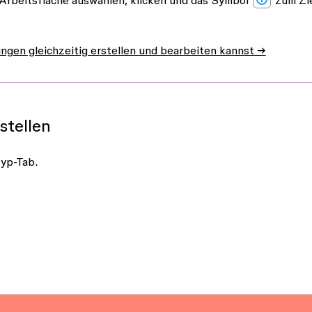
Arbeitsfläche auswählen, klicken und das Symbol
zum Zi
ngen gleichzeitig erstellen und bearbeiten kannst →
stellen
typ-Tab
.