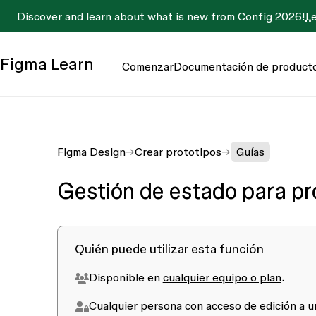
Discover and learn about what is new from Config 2026!
L
Figma
Learn
Comenzar
Documentación de product
Figma Design
Crear prototipos
Guías
Gestión de estado para pr
Quién puede utilizar esta función
Disponible en
cualquier equipo o plan
.
Cualquier persona con acceso de
edición
a u