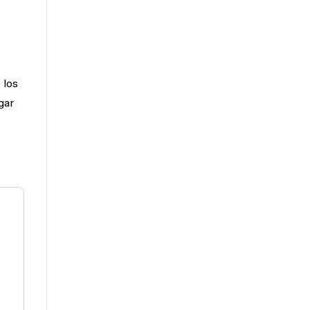
 los
gar