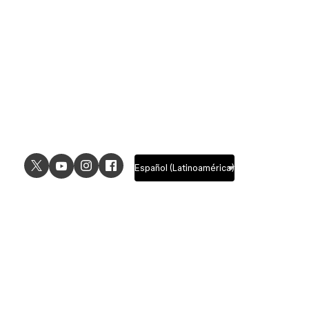
USE CASES
EXPLORE
UI design
Design features
UX design
Prototyping features
Prototyping
Design systems features