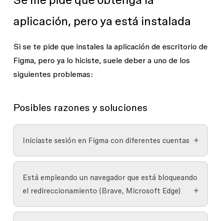
escritorio.
reciente de la aplicación de escritorio de Figma:
aplicación, pero ya está instalada
Visite
figma.com
desde un
navegador
Haz clic en
Figma
en la barra de menú
compatible
.
superior en una Mac o
en Windows.
Si se te pide que instales la aplicación de escritorio de
Inicie sesión con la misma cuenta que está
Figma, pero ya lo hiciste, suele deber a uno de los
Seleccione
Buscar actualizaciones
.
empleando en la aplicación de escritorio.
siguientes problemas:
También debes confirmar que tu dispositivo
Abra cualquier archivo de diseño de FigJam
cumple con
los requisitos mínimos para ejecutar
o Figma.
Posibles razones y soluciones
la aplicación de escritorio de Figma →
Haga clic en
Menú principal
.
Seleccione
Abrir en la aplicación de
Iniciaste sesión en Figma con diferentes cuentas
escritorio
en el menú desplegable.
Si su aplicación de escritorio inició sesión en una
Está empleando un navegador que está bloqueando
cuenta diferente a la de su navegador, no verá la
el redireccionamiento (Brave, Microsoft Edge)
opción
Abrir en la aplicación de escritorio
.
Los navegadores con configuraciones de
Comprueba que iniciaste sesión en la misma