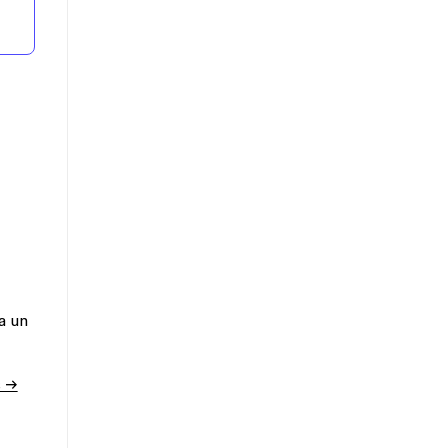
a un
s →