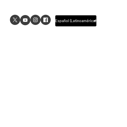
USE CASES
EXPLORE
UI design
Design features
UX design
Prototyping features
Prototyping
Design systems features
Graphic design
Collaboration features
Wireframing
FigJam
Brainstorming
Pricing
Templates
Enterprise