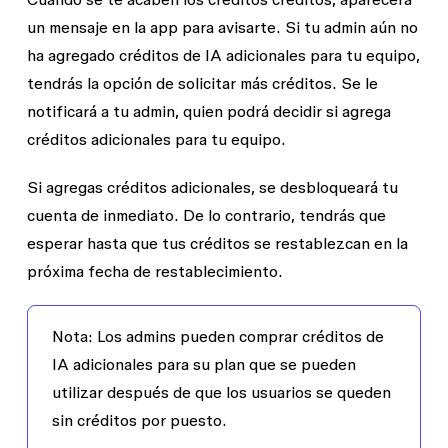
Por el momento, generar diagramas de FigJam a
crear una disposición y un tema visual,
un mensaje en la app para avisarte. Si tu admin aún no
través de ChatGPT no consume créditos de
generar contenido e imágenes
ha agregado créditos de IA adicionales para tu equipo,
Figma AI.
provisionales, agregar interactividad,
tendrás la opción de solicitar más créditos. Se le
configurar un backend con
notificará a tu admin, quien podrá decidir si agrega
almacenamiento de valores clave
créditos adicionales para tu equipo.
Consumo aproximado de créditos:
Si agregas créditos adicionales, se desbloqueará tu
aproximadamente más de 100
cuenta de inmediato. De lo contrario, tendrás que
créditos. Las aplicaciones con una
esperar hasta que tus créditos se restablezcan en la
lógica o interactividad más complejas
próxima fecha de restablecimiento.
requieren completar más tareas, por
lo que el consumo de créditos es
Nota: Los admins pueden comprar créditos de
mayor.
IA adicionales para su plan que se pueden
Los ejemplos de consumo de créditos anteriores
utilizar después de que los usuarios se queden
se calcularon utilizando nuestro modelo
sin créditos por puesto.