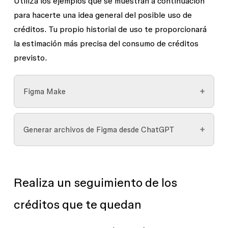
Utiliza los ejemplos que se muestran a continuación
para hacerte una idea general del posible uso de
créditos. Tu propio historial de uso te proporcionará
la estimación más precisa del consumo de créditos
previsto.
Figma Make
Ejemplo de tarea
: cambiar la fuente
Generar archivos de Figma desde ChatGPT
Acción que puede realizar la IA:
actualizar las fuentes
Cuando
generas archivos de Figma Slides o Figma
Buzz a través de ChatGPT
, se consumen créditos
Consumo aproximado de créditos:
Realiza un seguimiento de los
de Figma AI. Una vez generado el archivo de
aproximadamente más de 30 créditos.
Slides o Buzz en ChatGPT, podrás ver cuántos
créditos que te quedan
Las apps más grandes y complejas
créditos de IA se consumieron.
consumirán más créditos.