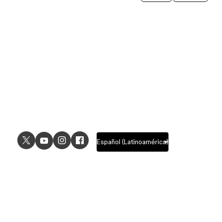
obtener los mejores resultados posibles y las
funciones y capacidades nuevas y en evolución.
Los cambios en esos factores, como un cambio
en el modelo subyacente para aumentar la calidad
del resultado a medida que evoluciona la
tecnología de IA, pueden modificar el consumo
de créditos debido al aumento de los costos para
realizar la acción solicitada.
USE CASES
EXPLORE
UI design
Design features
UX design
Prototyping features