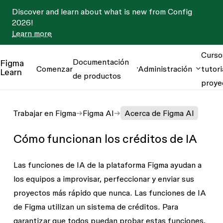
Discover and learn about what is new from Config
2026!
Learn more
Curso
Documentación
Figma
Comenzar
Administración
tutori
Learn
de productos
proye
Trabajar en Figma
Figma AI
Acerca de Figma AI
Cómo funcionan los créditos de IA
Las funciones de IA de la plataforma Figma ayudan a
los equipos a improvisar, perfeccionar y enviar sus
proyectos más rápido que nunca. Las funciones de IA
de Figma utilizan un sistema de créditos. Para
garantizar que todos puedan probar estas funciones,