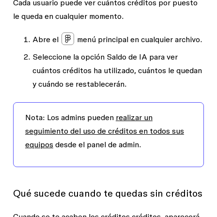
Cada usuario puede ver cuántos créditos por puesto
Ejemplo de tarea: generar una presentación
Ejemplo de tarea:
hacer que el diseño
le queda en cualquier momento.
de Figma Slides
adjunto sea interactivo
Abre el
menú principal
en cualquier archivo.
Consumo aproximado de créditos:
Acción que puede realizar la IA:
entre 28 y 72 créditos o más. Las
Seleccione la opción
Saldo de IA
para ver
agregar interactividad entre pantallas
presentaciones más grandes y con
cuántos créditos ha utilizado, cuántos le quedan
y componentes, aplicar transiciones y
muchas imágenes consumen más
y cuándo se restablecerán.
animaciones
créditos.
Consumo aproximado de créditos:
Nota: Los admins pueden
realizar un
aproximadamente más de 75 créditos.
Ejemplo de tarea: generar un recurso de
seguimiento del uso de créditos en todos sus
Consultar materiales de referencia
Figma Buzz
equipos
desde el panel de admin.
más complejos consumirá más
Consumo aproximado de créditos:
créditos.
entre 38 y 120 créditos o más. Los
recursos más complejos y con muchas
Ejemplo de tarea:
generar una app desde
Qué sucede cuando te quedas sin créditos
imágenes consumen más créditos.
cero
Acciones que puede realizar la IA:
Cuando se te acaben los créditos créditos, aparecerá