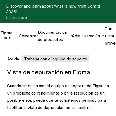
Discover and learn about what is new from Config
2026!
Learn more
Curso
Documentación
Figma
Comenzar
Administración
tutori
Learn
de productos
proye
Ayuda
Trabajar con el equipo de soporte
Vista de depuración en Figma
Cuando
trabajes con el equipo de soporte de Figma
en
un problema de rendimiento o en la resolución de un
posible error, puede que te solicitemos permiso para
habilitar la vista de depuración en tu nombre.