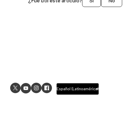
¿Fue útil este artículo?
Sí
No
USE CASES
EXPLORE
UI design
Design features