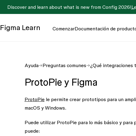
Discover and learn about what is new from Config 2026!
L
Figma
Learn
Comenzar
Documentación de product
Ayuda
Preguntas comunes
¿Qué integraciones 
ProtoPie y Figma
ProtoPie
le permite crear prototipos para un ampl
macOS y Windows.
Puede utilizar ProtoPie para lo más básico y para
puede: