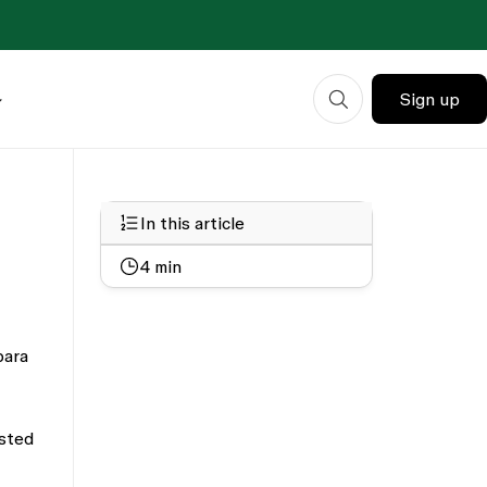
Sign up
In this article
4
min
para
usted