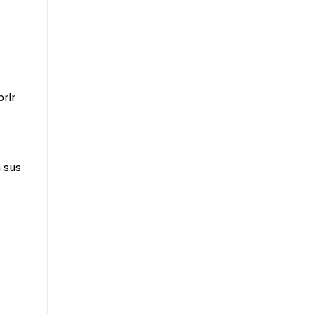
rir
a sus