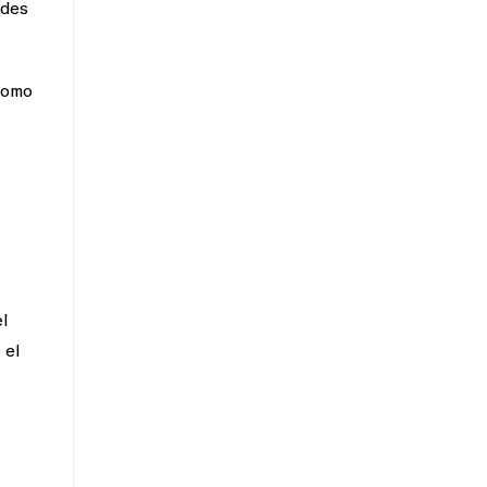
edes
como
l
 el