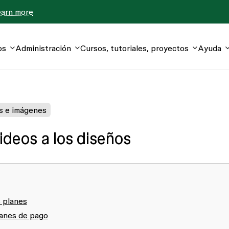
earn more
os
Administración
Cursos, tutoriales, proyectos
Ayuda
s e imágenes
deos a los diseños
s planes
lanes de pago