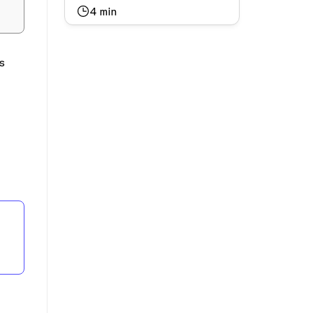
4
min
s