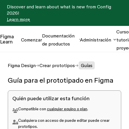
Discover and learn about what is new from Config
2026!
Learn more
Curso
Documentación
Figma
Comenzar
Administración
tutori
Learn
de productos
proye
Figma Design
Crear prototipos
Guías
Guía para el prototipado en Figma
Quién puede utilizar esta función
Compatible con
cualquier equipo o plan
.
Cualquiera con acceso de
puede editar
puede crear
prototipos.