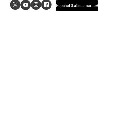
USE CASES
EXPLORE
UI design
Design features
UX design
Prototyping features
Prototyping
Design systems features
Graphic design
Collaboration features
Wireframing
FigJam
Brainstorming
Pricing
Templates
Enterprise
Remote design
Students and educators
Customers