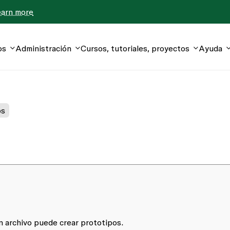
earn more
os
Administración
Cursos, tutoriales, proyectos
Ayuda
os
n archivo puede crear prototipos.