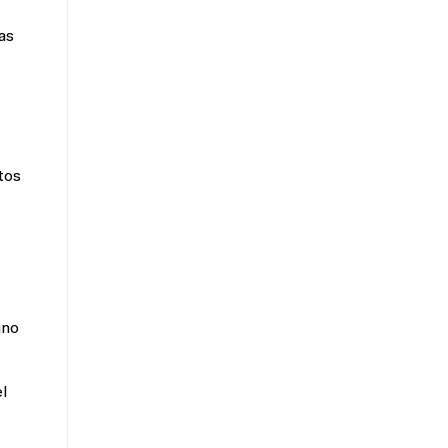
as
tos
gno
l