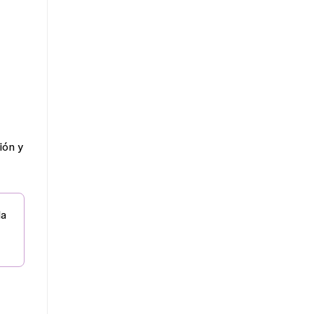
ión y
la