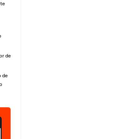
nte
o
or de
o de
o