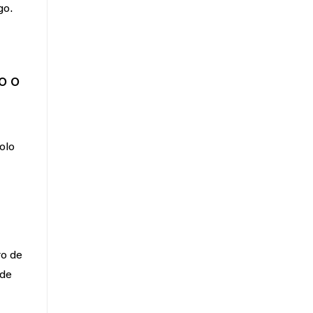
go.
o o
olo
ro de
de