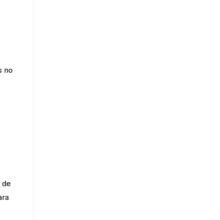
s no
 de
ara