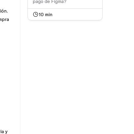
pago de Figma?
ión.
10
min
ompra
ia y