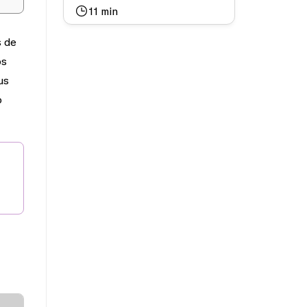
11
min
s de
os
us
o