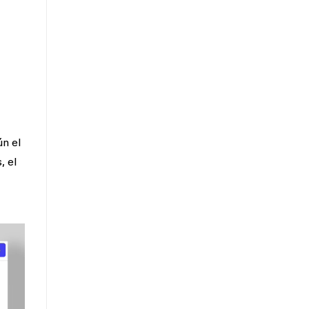
n el
, el