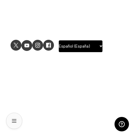
USE CASES
EXPLORE
UI design
Design features
UX design
Prototyping features
Prototyping
Design systems features
Graphic design
Collaboration features
Wireframing
FigJam