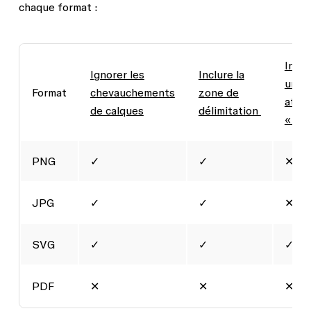
chaque format :
Inclu
Ignorer les
Inclure la
un
Format
chevauchements
zone de
attri
de calques
délimitation
« id 
PNG
✓
✓
✕
JPG
✓
✓
✕
SVG
✓
✓
✓
PDF
✕
✕
✕