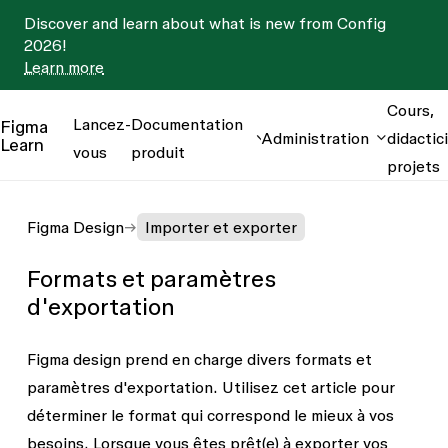
Discover and learn about what is new from Config
2026!
Learn more
Cours,
Lancez-
Documentation
Figma
Administration
didactici
Learn
vous
produit
projets
Figma Design
Importer et exporter
Formats et paramètres
d'exportation
Figma design prend en charge divers formats et
paramètres d'exportation. Utilisez cet article pour
déterminer le format qui correspond le mieux à vos
besoins.
Lorsque vous êtes prêt(e) à exporter vos