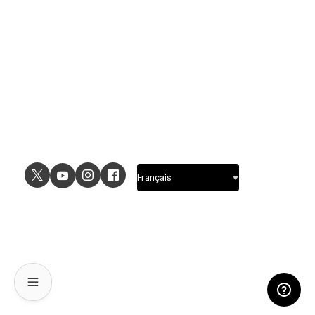
CAS D'UTILISATION
EXPLORER
Design UI
Fonctionnalités de design
Design UX
Fonctionnalités de
prototypage
Prototypage