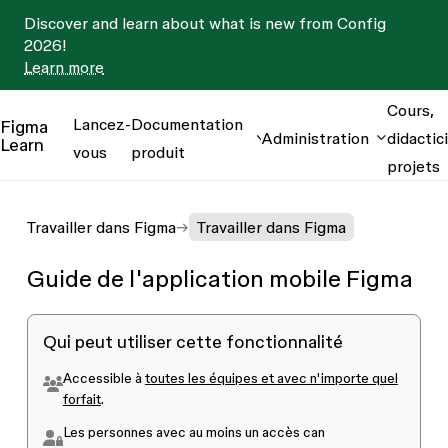
Discover and learn about what is new from Config
2026!
Learn more
Cours,
Lancez-
Documentation
Figma
Administration
didactici
Learn
vous
produit
projets
Travailler dans Figma
Travailler dans Figma
Guide de l'application mobile Figma
Qui peut utiliser cette fonctionnalité
Accessible à
toutes les équipes et avec n'importe quel
forfait
.
Les personnes avec au moins un accès
can