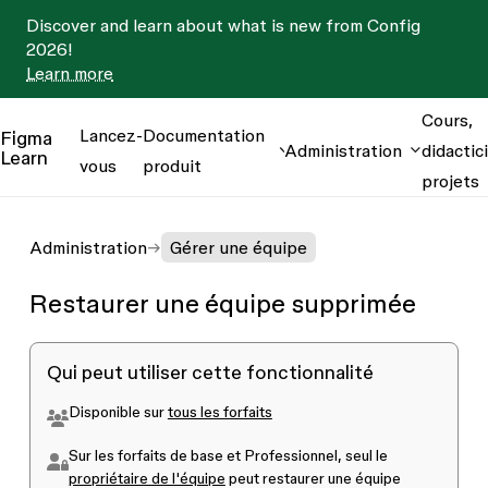
Discover and learn about what is new from Config
2026!
Learn more
Cours,
Lancez-
Documentation
Figma
Administration
didactici
Learn
vous
produit
projets
Administration
Gérer une équipe
Restaurer une équipe supprimée
Qui peut utiliser cette fonctionnalité
Disponible sur
tous les forfaits
Sur les forfaits de base et Professionnel, seul le
propriétaire de l'équipe
peut restaurer une équipe