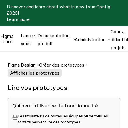
Discover and learn about what is new from Config
2026!
Learn more
Cours,
Lancez-
Documentation
Figma
Administration
didactici
Learn
vous
produit
projets
Figma Design
Créer des prototypes
Afficher les prototypes
Lire vos prototypes
Qui peut utiliser cette fonctionnalité
Les utilisateurs de
toutes les équipes ou de tous les
forfaits
peuvent lire des prototypes.