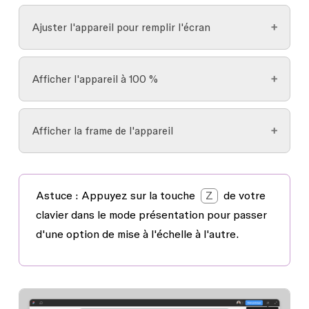
Rétrécissez la frame de l'appareil pour que ce
Ajuster l'appareil pour remplir l'écran
dernier s'adapte à la fenêtre du Spectateur.
Mettez l'appareil à l'échelle pour qu'il remplisse
Afficher l'appareil à 100 %
l'intégralité de l'affichage.
Affichez le prototype à 100 % de la taille de la
Afficher la frame de l'appareil
frame. Selon la taille de la frame et de l'écran,
cela peut entraîner un prototype rogné.
Si un appareil de prototype est sélectionné,
cette option vous permet d'afficher ou de
Astuce :
Appuyez sur la touche
Z
de votre
masquer la frame physique de l'appareil.
clavier dans le mode présentation pour passer
d'une option de mise à l'échelle à l'autre.