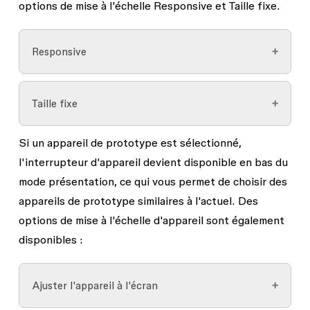
options de mise à l'échelle
Responsive
et
Taille fixe
.
Responsive
Le contenu du prototype est redimensionné et la
Taille fixe
mise en page est modifiée tandis que l'aperçu du
prototype se redimensionne en fonction des
Si un appareil de prototype est sélectionné,
Affiche le design à 100 % à l'intérieur de
contraintes et des propriétés de mise en page
l'interrupteur d'appareil devient disponible en bas du
l'appareil. Selon la taille de la frame et de
automatique appliquées au design. Cela vous
mode présentation, ce qui vous permet de choisir des
l'appareil, cela peut entraîner un prototype
permet de voir les designs dans différentes
appareils de prototype similaires à l'actuel. Des
tronqué. Vous pouvez contrôler la taille de
tailles de fenêtre et de vérifier leur
options de mise à l'échelle d'appareil sont également
l'appareil avec les options de mise à l'échelle de
comportement responsive. Pour que l'option
disponibles :
l'appareil.
Responsive
fonctionne, des contraintes et des
paramètres de mise en page automatique doivent
être appliqués au design.
Ajuster l'appareil à l'écran