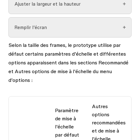
contraintes et des propriétés de mise en page
Ajuster la largeur et la hauteur
la largeur de l'affichage.
automatique appliquées au design. Cela vous
permet de voir les designs dans différentes
Rétrécit le prototype de sorte que la largeur et
tailles de fenêtre et de vérifier leur
Remplir l'écran
la hauteur tiennent dans la fenêtre du
comportement responsive. Pour que l'option
Spectateur. Ne met pas le prototype à l'échelle.
Responsive
fonctionne, des contraintes et des
Selon la taille des frames, le prototype utilise par
Met le prototype à l'échelle horizontalement et
paramètres de mise en page automatique doivent
défaut certains paramètres d'échelle et différentes
verticalement pour qu'il remplisse l'intégralité de
être appliqués au design.
options apparaissent dans les sections
l'affichage. Aucun contenu du design ne
Recommandé
et
déborde.
Autres options de mise à l'échelle
du menu
d'options :
Autres
Paramètre
options
de mise à
recommandées
l'échelle
et de mise à
par défaut
l'échelle