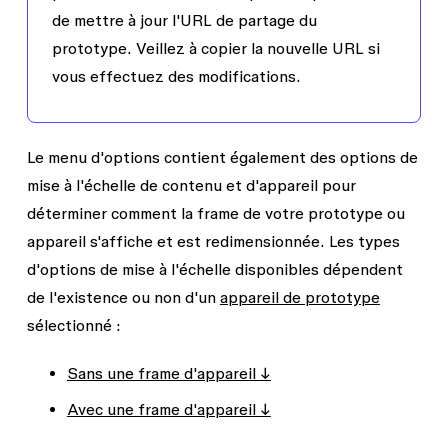
interactives ou en cliquant sur les icônes des
testez un prototype et que vous voulez éviter
d'assistance.
de mettre à jour l'URL de partage du
flèches gauche et droite au bas de l'écran.
toute distraction.
prototype. Veillez à copier la nouvelle URL si
vous effectuez des modifications.
Lorsque vous masquez l'interface utilisateur de
Figma en mode présentation, Figma :
Le menu d'options contient également des options de
Masque la barre d'outils et le pied de page
mise à l'échelle de contenu et d'appareil pour
de la vue actuelle.
déterminer comment la frame de votre prototype ou
Masque la barre latérale des flux si l'option
appareil s'affiche et est redimensionnée. Les types
Afficher la barre latérale
est cochée dans le
d'options de mise à l'échelle disponibles dépendent
menu
Options
.
de l'existence ou non d'un
appareil de prototype
Met à jour l'URL du prototype avec une
sélectionné :
variable
&hide-ui=1
.
Sans une frame d'appareil ↓
Vous rappelle comment restaurer la barre
Avec une frame d'appareil ↓
d'outils et le pied de page.
Vous permet de copier le lien de partage