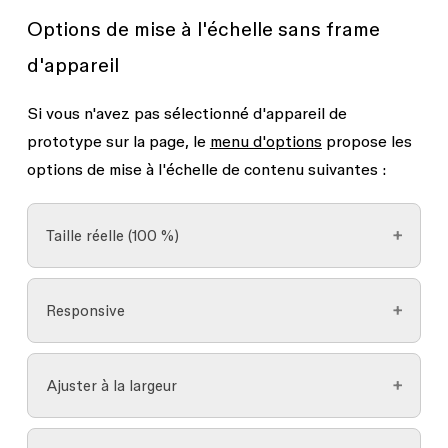
Options de mise à l'échelle sans frame
mis à jour. Si vous partagez ce lien, Figma
masque la barre d'outils, le pied de page et
d'appareil
la barre latérale pour tous les autres
utilisateurs.
Si vous n'avez pas sélectionné d'appareil de
prototype sur la page, le
menu d'options
propose les
options de mise à l'échelle de contenu suivantes :
Taille réelle (100 %)
Affichez le prototype en fonction de la taille
Responsive
entière de la frame de design. Selon la taille de la
frame et de l'écran, cela peut entraîner un
Le contenu du prototype est redimensionné et la
prototype rogné.
Ajuster à la largeur
mise en page est modifiée tandis que l'aperçu du
prototype se redimensionne en fonction des
Redimensionne le prototype pour qu'il remplisse