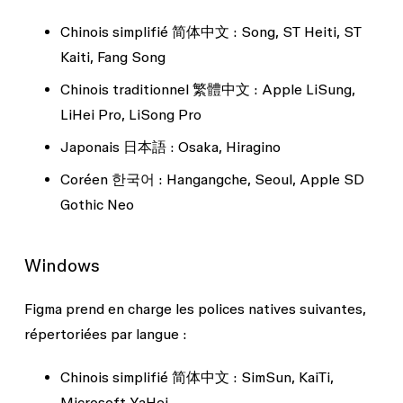
Chinois simplifié 简体中文 :
Song, ST Heiti, ST
Kaiti, Fang Song
Chinois traditionnel 繁體中文 :
Apple LiSung,
LiHei Pro, LiSong Pro
Japonais 日本語 :
Osaka, Hiragino
Coréen 한국어 :
Hangangche, Seoul, Apple SD
Gothic Neo
Windows
Figma prend en charge les polices natives suivantes,
répertoriées par langue :
Chinois simplifié 简体中文 :
SimSun, KaiTi,
Microsoft YaHei