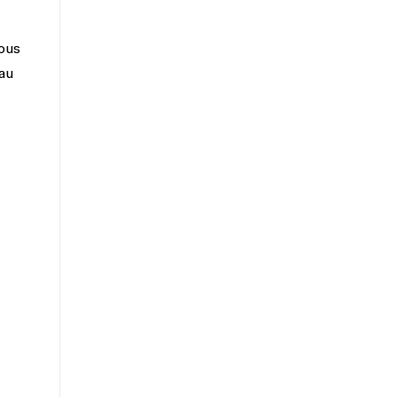
ous
 au