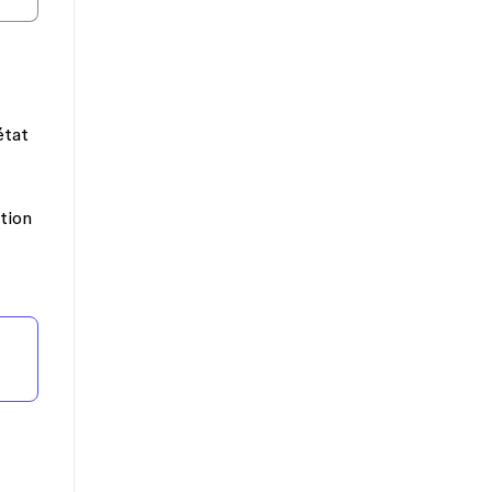
état
tion