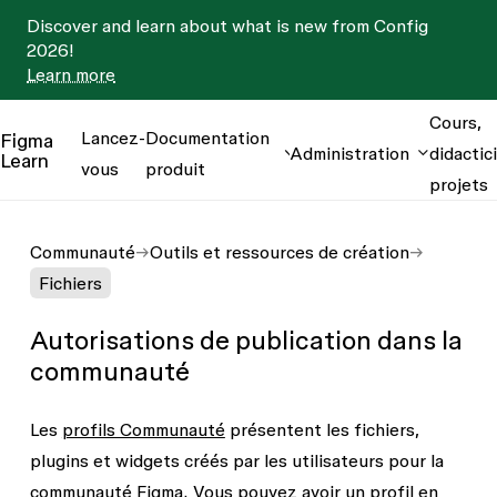
Discover and learn about what is new from Config
2026!
Learn more
Cours,
Lancez-
Documentation
Figma
Administration
didactici
Learn
vous
produit
projets
Communauté
Outils et ressources de création
Fichiers
Autorisations de publication dans la
communauté
Les
profils Communauté
présentent les fichiers,
plugins et widgets créés par les utilisateurs pour la
communauté Figma. Vous pouvez avoir un profil en