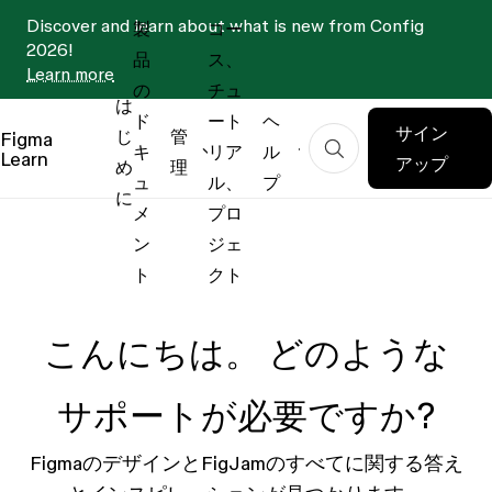
Discover and learn about what is new from Config
製
コー
2026!
品
ス、
Learn more
の
チュ
は
ド
ート
ヘ
サイン
じ
管
Figma
キ
リア
ル
Learn
アップ
め
理
ュ
ル、
プ
に
メ
プロ
ン
ジェ
ト
クト
こんにちは。 どのような
サポートが必要ですか?
FigmaのデザインとFigJamのすべてに関する答え