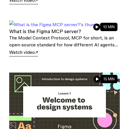
Watch video
10 MIN
What is the Figma MCP server?
The Model Context Protocol, MCP for short, is an
open-source standard for how different AI agents
and applications talk to one another, or to other
Watch video
external systems.
15 MIN