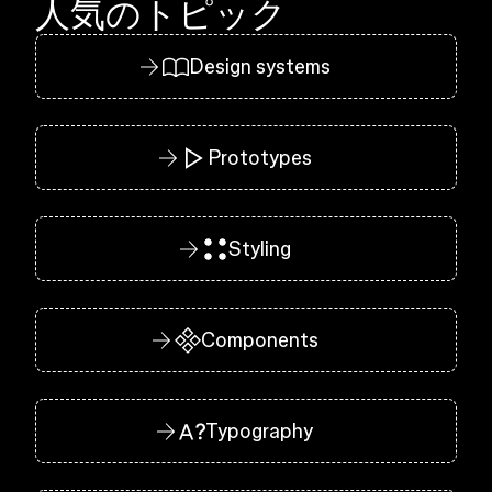
人気のトピック
Design systems
Prototypes
Styling
Components
Typography