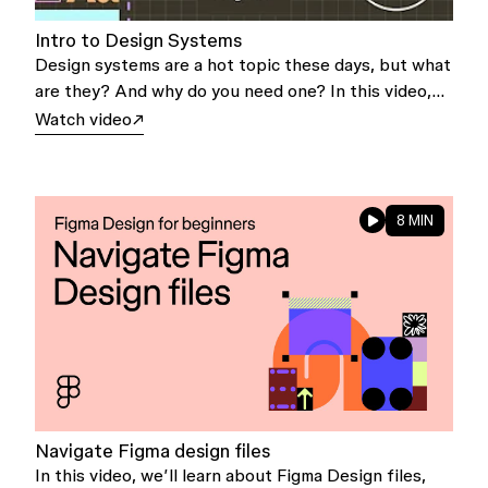
Intro to Design Systems
Design systems are a hot topic these days, but what
are they? And why do you need one? In this video,
we'll explore the basics of design systems and how
Watch video
they can help you and your team.
8 MIN
Navigate Figma design files
In this video, we’ll learn about Figma Design files,