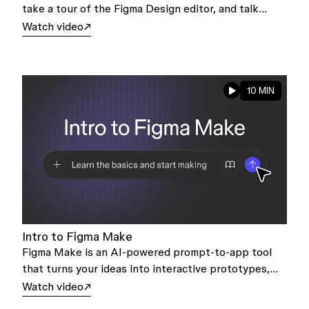
take a tour of the Figma Design editor, and talk
about file preferences.
Watch video
10 MIN
Intro to Figma Make
Figma Make is an AI-powered prompt-to-app tool
that turns your ideas into interactive prototypes,
and even working products—all backed by real code.
Watch video