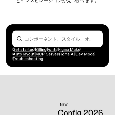
とインスピレーションが見つかります。
Get started
Billing
Fonts
Figma Make
Auto layout
MCP Server
Figma AI
Dev Mode
Troubleshooting
NEW
Config 2026