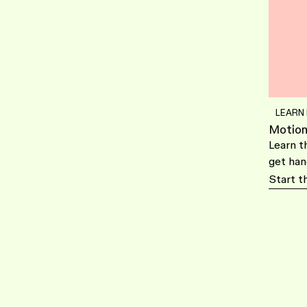
LEARN
Motion
Learn t
get han
Start t