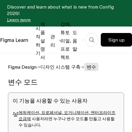
Discover and learn about what is new from Config
2026!
Learn more
제
강좌,
시
품
튜토
도
작
관
Figma
Learn
Sign up
설
리얼,
움
하
리
명
프로
말
기
서
젝트
Figma Design
디자인 시스템 구축
변수
변수 모드
이 기능을 사용할 수 있는 사용자
에듀케이션, 프로페셔널, 오거니제이션, 엔터프라이즈
요금제
사용자라면 누구나 변수 모드를 만들고 사용할
수 있습니다.