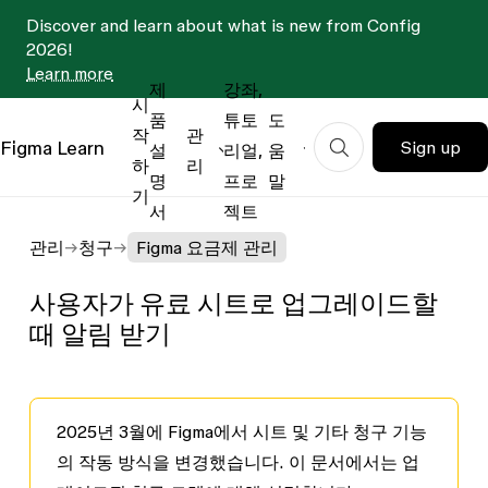
Discover and learn about what is new from Config
2026!
Learn more
제
강좌,
시
품
튜토
도
작
관
Figma
Learn
Sign up
설
리얼,
움
하
리
명
프로
말
기
서
젝트
관리
청구
Figma 요금제 관리
사용자가 유료 시트로 업그레이드할
때 알림 받기
2025년 3월에 Figma에서 시트 및 기타 청구 기능
의 작동 방식을 변경했습니다. 이 문서에서는 업