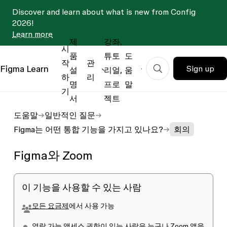
Discover and learn about what is new from Config
2026!
Learn more
제
강좌,
시
품
튜토
도
작
관
Figma
Learn
Sign up
설
리얼,
움
하
리
명
프로
말
기
서
젝트
도움말
일반적인 질문
Figma는 어떤 통합 기능을 가지고 있나요?
회의
Figma와 Zoom
이 기능을 사용할 수 있는 사람
모든 요금제
에서 사용 가능
열람 가능
액세스 권한이 있는 사람은 누구나 Zoom 앱을