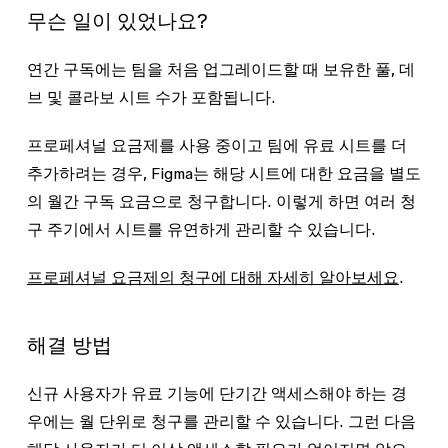
무슨 일이 있었나요?
(기본값): 유료 시트를 요청하는 사람에게 사
용 가능한 시트가 있는 경우 자동으로 시트가
연간 구독에는 팀을 처음 업그레이드할 때 보유한 풀, 데
부여됩니다.
브 및 콜라보 시트 수가 포함됩니다.
시트 자동 승인
: 모든 시트 업그레이드 요청은
자동으로 승인됩니다. 이용 가능한 시트가 없
프로페셔널 요금제를 사용 중이고 팀에 유료 시트를 더
는 경우 새로운 시트를 구매합니다.
추가하려는 경우, Figma는 해당 시트에 대한 요금을 별도
의 월간 구독 요금으로 청구합니다. 이렇게 하면 여러 청
시트 승인 설정을 조정하려면:
구 주기에서 시트를 유연하게 관리할 수 있습니다.
시트 관리에 대해 자세히 알아보세요
.
파일 브라우저
의 왼쪽 사이드바에서
관
프로페셔널 요금제의 청구에 대해 자세히 알아보세요
.
리자
를 클릭합니다.
설정
탭을 선택합니다.
해결 방법
청구
섹션에서
시트 승인 설정
을 클릭합니다.
신규 사용자가 유료 기능에 단기간 액세스해야 하는 경
팝업 모달에서 각 시트 유형에 대한 승인 설정
우에는 월 단위로 청구를 관리할 수 있습니다. 그런 다음
을 선택합니다.