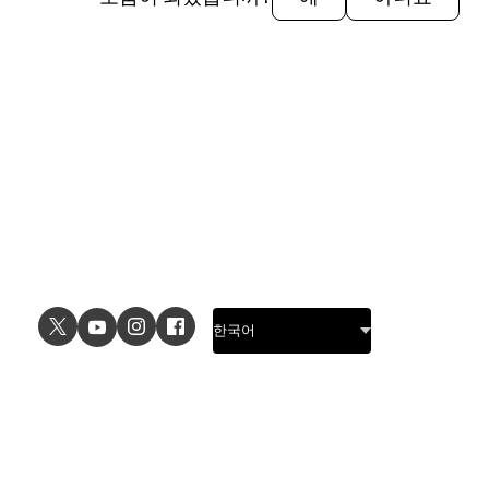
다.
설정
을 선택합니다.
요금제 섹션에서
시트 추가
를 선택합니다.
플러스 및
마이너스 버튼을 사용하
여 추가하려는 시트 수를 조정합니다. 각 시트
유형별로 시트를 개별적으로 추가할 수 있습
니다.
연간 시트 추가
를 클릭합니다.
USE CASES
EXPLORE
UI design
Design features