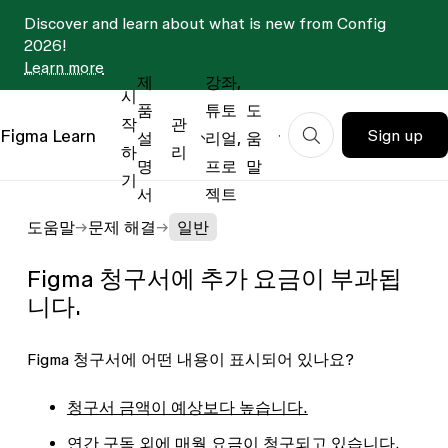
Discover and learn about what is new from Config
2026!
Learn more
제
강좌,
시
품
튜토
도
작
관
Figma
Learn
Sign up
설
리얼,
움
하
리
명
프로
말
기
서
젝트
도움말
문제 해결
일반
Figma 청구서에 추가 요금이 부과됩
니다.
Figma 청구서에 어떤 내용이 표시되어 있나요?
청구서 금액이 예상보다 높습니다.
연간 구독 외에 매월 요금이 청구되고 있습니다.