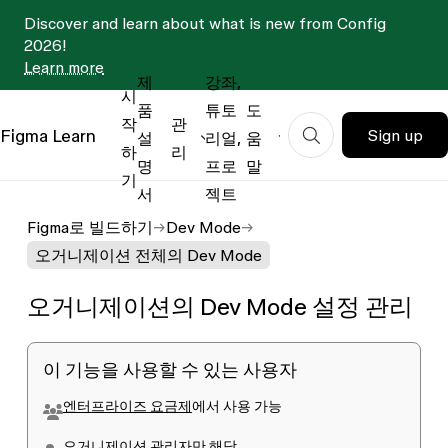
Discover and learn about what is new from Config
2026!
Learn more
제
강좌,
시
품
튜토
도
작
관
Figma
Learn
Sign up
설
리얼,
움
하
리
명
프로
말
기
서
젝트
Figma로 빌드하기
Dev Mode
오거니제이션 전체의 Dev Mode
오거니제이션의 Dev Mode 설정 관리
이 기능을 사용할 수 있는 사용자
엔터프라이즈 요금제
에서 사용 가능
오거니제이션 관리자만 해당