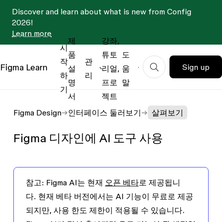
Discover and learn about what is new from Config
2026!
Learn more
제
강좌,
시
품
튜토
도
작
관
Figma
Learn
Sign up
설
리얼,
움
하
리
명
프로
말
기
서
젝트
Figma Design
인터페이스 둘러보기
살펴보기
Figma 디자인에 AI 도구 사용
참고:
Figma AI는 현재
오픈 베타
로 제공됩니
다. 현재 베타 버전에서는 AI 기능이 무료로 제공
되지만, 사용 한도 제한이 적용될 수 있습니다.