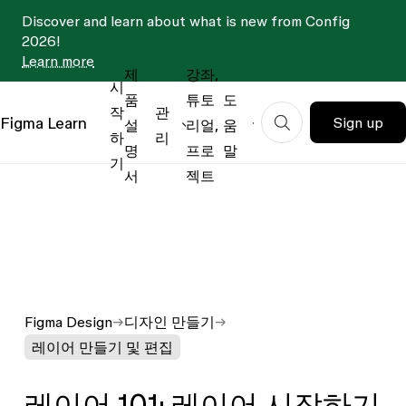
Discover and learn about what is new from Config
2026!
Learn more
제
강좌,
시
품
튜토
도
작
관
Figma
Learn
Sign up
설
리얼,
움
하
리
명
프로
말
기
서
젝트
Figma Design
디자인 만들기
레이어 만들기 및 편집
레이어 101: 레이어 시작하기