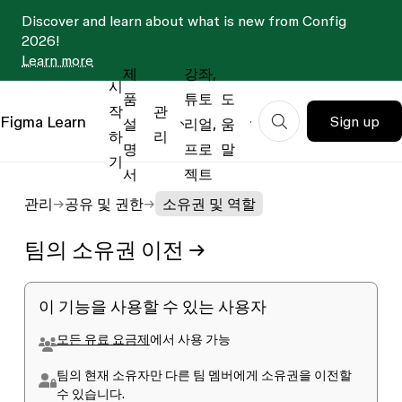
Discover and learn about what is new from Config
2026!
Learn more
제
강좌,
시
품
튜토
도
작
관
Figma
Learn
Sign up
설
리얼,
움
하
리
명
프로
말
기
서
젝트
관리
공유 및 권한
소유권 및 역할
팀의 소유권 이전 →
이 기능을 사용할 수 있는 사용자
모든 유료 요금제
에서 사용 가능
팀의 현재 소유자만 다른 팀 멤버에게 소유권을 이전할
수 있습니다.