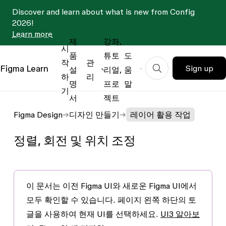
Discover and learn about what is new from Config
2026!
Learn more
제
강좌,
시
품
튜토
도
작
관
Figma
Learn
Sign up
설
리얼,
움
하
리
명
프로
말
기
서
젝트
Figma Design
디자인 만들기
레이어 활용 작업
정렬, 회전 및 위치 조정
이 문서는
이전 Figma UI
와
새로운 Figma UI
에서
모두 확인할 수 있습니다. 페이지 왼쪽 하단의 토
글을 사용하여 현재 UI를 선택하세요.
UI3 알아보