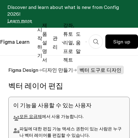
Discover and learn about what is new from Config
2026!
Learn more
제
강좌,
시
품
튜토
도
작
관
Figma
Learn
Sign up
설
리얼,
움
하
리
명
프로
말
기
서
젝트
Figma Design
디자인 만들기
벡터 도구로 디자인
벡터 레이어 편집
이 기능을 사용할 수 있는 사용자
모
든 요금제
에서 사용 가능합니다.
파일에 대한
편집 가능
액세스 권한이 있는 사람은 누구
나 벡터 레이어를 편집할 수 있습니다.