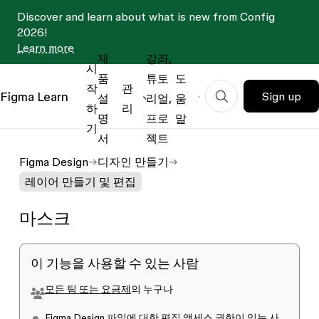
Discover and learn about what is new from Config
2026!
Learn more
제
강좌,
시
품
튜토
도
작
관
Figma
Learn
Sign up
설
리얼,
움
하
리
명
프로
말
기
서
젝트
Figma Design
디자인 만들기
레이어 만들기 및 편집
마스크
이 기능을 사용할 수 있는 사람
모든 팀 또는 요금제
의 누구나
Figma Design 파일에 대한
편집
액세스 권한이 있는 사