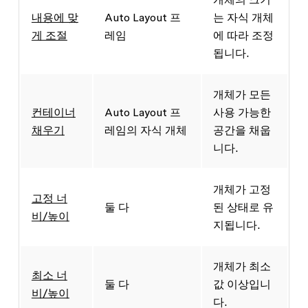
내용에 맞
Auto Layout 프
는 자식 개체
게 조절
레임
에 따라 조정
됩니다.
개체가 모든
컨테이너
Auto Layout 프
사용 가능한
채우기
레임의 자식 개체
공간을 채웁
니다.
개체가 고정
고정 너
둘 다
된 상태로 유
비/높이
지됩니다.
개체가 최소
최소 너
둘 다
값 이상입니
비/높이
다.