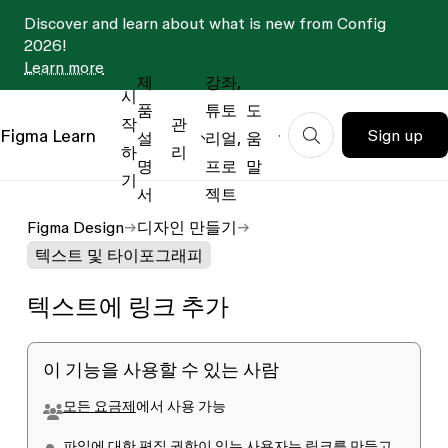
Discover and learn about what is new from Config
2026!
Learn more
제
강좌,
시
품
튜토
도
작
관
Figma
Learn
Sign up
설
리얼,
움
하
리
명
프로
말
기
서
젝트
Figma Design
디자인 만들기
텍스트 및 타이포그래피
텍스트에 링크 추가
이 기능을 사용할 수 있는 사람
모든 요금제
에서 사용 가능
파일에 대한
편집 권한
이 있는 사용자는 링크를 만들고