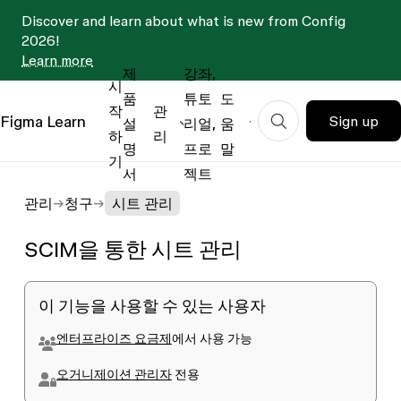
Discover and learn about what is new from Config
2026!
Learn more
제
강좌,
시
품
튜토
도
작
관
Figma
Learn
Sign up
설
리얼,
움
하
리
명
프로
말
기
서
젝트
관리
청구
시트 관리
SCIM을 통한 시트 관리
이 기능을 사용할 수 있는 사용자
엔터프라이즈 요금제
에서 사용 가능
오거니제이션 관리자
전용