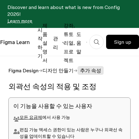
Discover and learn about what is new from Config
2026!
Learn more
제
강좌,
시
품
튜토
도
작
관
Figma
Learn
Sign up
설
리얼,
움
하
리
명
프로
말
기
서
젝트
Figma Design
디자인 만들기
추가 속성
외곽선 속성의 적용 및 조정
이 기능을 사용할 수 있는 사용자
모든 요금제
에서 사용 가능
편집 가능
액세스 권한이 있는 사람은 누구나 외곽선 속
성을 업데이트할 수 있습니다