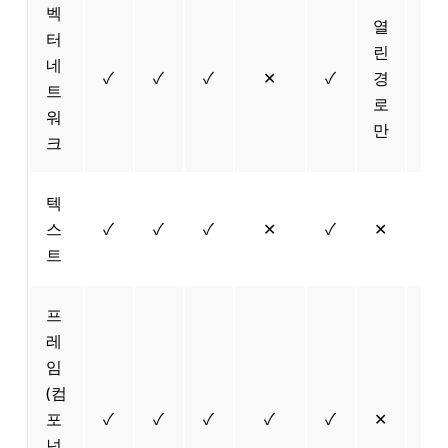
벡
열
터
린
네
✓
✓
✓
✕
✓
경
✓
트
로
워
만
크
텍
스
✓
✓
✓
✕
✓
✕
✓
트
프
레
임
(컴
포
✓
✓
✓
✓
✓
✕
✓
넌