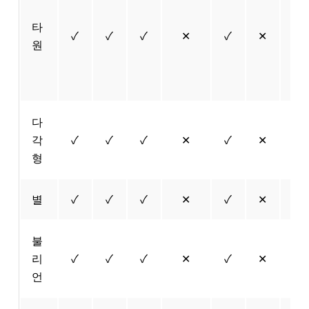
(Ar
타
도
✓
✓
✓
✕
✓
✕
원
로 
정
경
다
각
✓
✓
✓
✕
✓
✕
✓
형
별
✓
✓
✓
✕
✓
✕
✓
불
리
✓
✓
✓
✕
✓
✕
✓
언