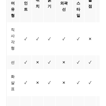
어
인
외곽
스
치
기
점
하
유
트
선
타
형
일
직
사
✓
✓
✓
✓
✓
✕
✓
각
형
선
✓
✕
✓
✕
✓
✓
✕
화
살
✓
✕
✓
✕
✓
✓
✓
표