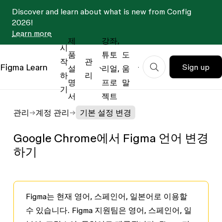
Discover and learn about what is new from Config
2026!
Learn more
제
강좌,
시
품
튜토
도
작
관
Figma
Learn
Sign up
설
리얼,
움
하
리
명
프로
말
기
서
젝트
관리
계정 관리
기본 설정 변경
Google Chrome에서 Figma 언어 변경
하기
Figma는 현재 영어, 스페인어, 일본어로 이용할
수 있습니다
. Figma 지원팀은 영어, 스페인어, 일