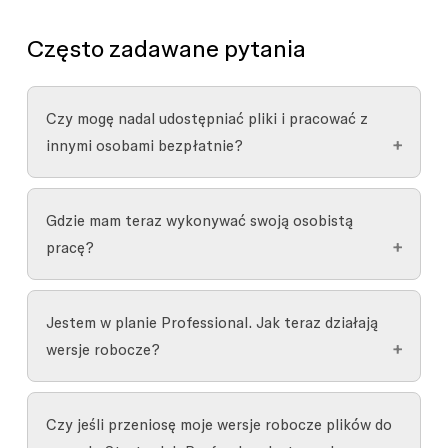
Często zadawane pytania
Czy mogę nadal udostępniać pliki i pracować z
innymi osobami bezpłatnie?
Tak, możesz współpracować bezpłatnie nad
Gdzie mam teraz wykonywać swoją osobistą
projektem w zespole Starter.
pracę?
Zespoły Starter mają jeden projekt z
Możesz nadal pracować w wersjach roboczych
maksymalnie trzema plikami projektowymi i
Jestem w planie Professional. Jak teraz działają
plików. Główna różnica polega na tym, że
wersje
trzema plikami FigJam. Możesz udostępnić te
wersje robocze?
robocze
są teraz powiązane z zespołem, a nie z
pliki z dostępem do edycji nieograniczonej
użytkownikiem. Teraz każdy zespół, której
liczbie współpracowników.
Pamiętaj o dwóch głównych zmianach:
jesteś częścią, ma własną sekcję
Drafts
(Wersje
Czy jeśli przeniosę moje wersje robocze plików do
Aby przenieść wersje robocze do zespołu
robocze).