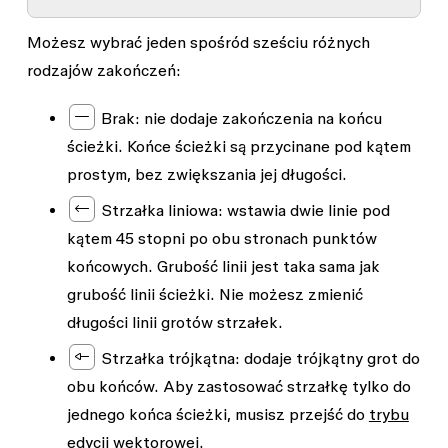
dwa punkty końcowe. Możesz ustawić każde
Możesz wybrać jeden spośród sześciu różnych
Aplikacja Figma wyświetli właściwości zakończeń
zakończenie niezależnie od pozostałych.
rodzajów zakończeń:
w
menu zaawansowanym obrysu
, jeśli zostanie
wybrana ścieżka wektorowa posiadająca więcej
Brak
: nie dodaje zakończenia na końcu
niż dwa punkty końcowe.
ścieżki. Końce ścieżki są przycinane pod kątem
Nie można edytować zakończeń niezależnie, jeśli
prostym, bez zwiększania jej długości.
zaznaczono całą ścieżkę wektorową. Aby
Strzałka liniowa
: wstawia dwie linie pod
niezależnie edytować zakończenia, wybierz
kątem 45 stopni po obu stronach punktów
pojedynczy punkt wektorowy w
trybie edycji
końcowych. Grubość linii jest taka sama jak
wektorowej
i dostosuj typ zakończenia.
grubość linii ścieżki. Nie możesz zmienić
długości linii grotów strzałek.
Strzałka trójkątna
: dodaje trójkątny grot do
obu końców. Aby zastosować strzałkę tylko do
jednego końca ścieżki, musisz przejść do
trybu
edycji wektorowej
.