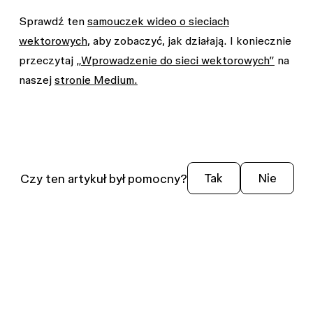
Sprawdź ten
samouczek wideo o sieciach
wektorowych
, aby zobaczyć, jak działają. I koniecznie
przeczytaj
„Wprowadzenie do sieci wektorowych”
na
naszej
stronie Medium.
Czy ten artykuł był pomocny?
Tak
Nie