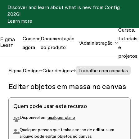
Discover and learn about what is new from Config
2026!
Learn more
Cursos,
Comece
Documentação
tutoriais
Figma
Administração
Learn
agora
do produto
e
projetos
Figma Design
Criar designs
Trabalhe com camadas
Editar objetos em massa no canvas
Quem pode usar este recurso
Disponível em
qualquer plano
Qualquer pessoa que tenha acesso de
editor
a um
arquivo pode editar objetos no canvas