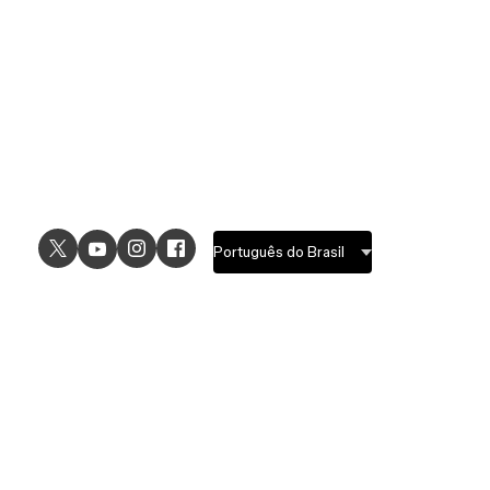
USE CASES
EXPLORE
UI design
Design features
UX design
Prototyping features
Prototyping
Design systems features