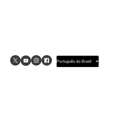
USE CASES
EXPLORE
UI design
Design features
UX design
Prototyping features
Prototyping
Design systems features
Graphic design
Collaboration features