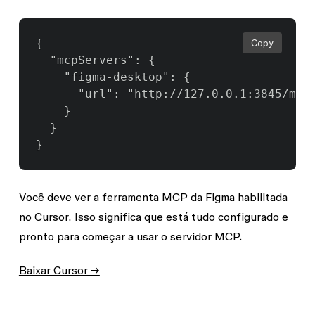
{

Copy
  "mcpServers": {

    "figma-desktop": {

      "url": "http://127.0.0.1:3845/mcp"
    }

  }

}
Você deve ver a ferramenta MCP da Figma habilitada
no Cursor. Isso significa que está tudo configurado e
pronto para começar a usar o servidor MCP.
Baixar Cursor →