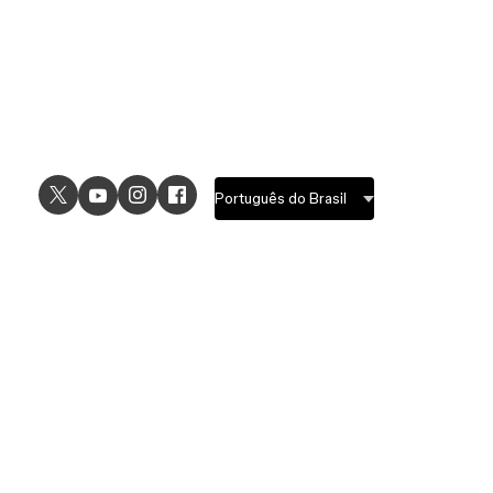
USE CASES
EXPLORE
UI design
Design features
UX design
Prototyping features
Prototyping
Design systems features
Graphic design
Collaboration features