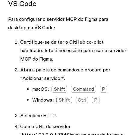
VS Code
Para configurar o servidor MCP do Figma para
desktop no VS Code:
Certifique-se de ter o
GitHub co-pilot
habilitado. Isto é necessário para usar o servidor
MCP do Figma.
Abra a paleta de comandos e procure por
“Adicionar servidor”.
macOS:
Shift
Command
P
Windows:
Shift
Ctrl
P
Selecione
HTTP
.
Cole o URL do servidor
`
http://127.0.0.1:3845/mcp
na barra de busca e