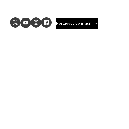
USE CASES
EXPLORE
UI design
Design features
UX design
Prototyping features
Prototyping
Design systems features
Graphic design
Collaboration features
Wireframing
FigJam
Brainstorming
Pricing
Templates
Enterprise