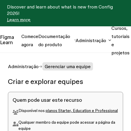
Discover and learn about what is new from Config
2026!
Learn more
Cursos,
Comece
Documentação
tutoriais
Figma
Administração
Learn
agora
do produto
e
projetos
Administração
Gerenciar uma equipe
Criar e explorar equipes
Quem pode usar este recurso
Disponível nos
planos Starter, Education e Professional
Qualquer
membro da equipe
pode acessar a
página da
equipe