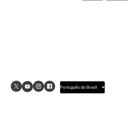
USE CASES
EXPLORE
UI design
Design features
UX design
Prototyping features