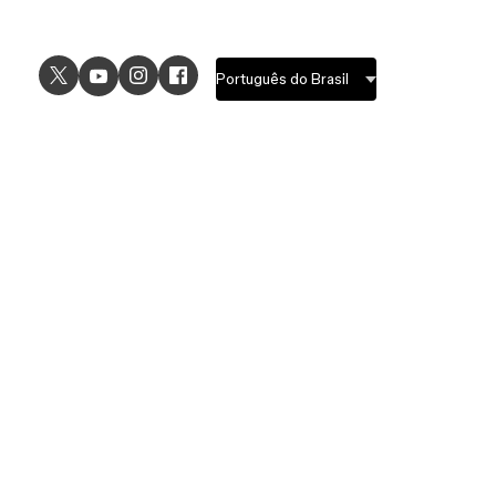
USE CASES
EXPLORE
UI design
Design features
UX design
Prototyping features
Prototyping
Design systems features
Graphic design
Collaboration features
Wireframing
FigJam
Brainstorming
Pricing
Templates
Enterprise