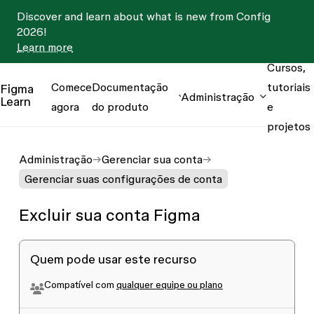
Discover and learn about what is new from Config
2026!
Learn more
Cursos,
Comece
Documentação
tutoriais
Figma
Administração
Learn
agora
do produto
e
projetos
Administração
Gerenciar sua conta
Gerenciar suas configurações de conta
Excluir sua conta Figma
Quem pode usar este recurso
Compatível com
qualquer equipe ou plano